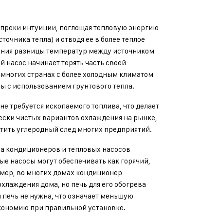
опреки интуиции, поглощая тепловую энергию
точника тепла) и отводя ее в более теплое
чения разницы температур между источником
й насос начинает терять часть своей
многих странах с более холодным климатом
ы с использованием грунтового тепла.
не требуется ископаемого топлива, что делает
ески чистых вариантов охлаждения на рынке,
тить углеродный след многих предприятий.
а кондиционеров и тепловых насосов
вые насосы могут обеспечивать как горячий,
имер, во многих домах кондиционер
хлаждения дома, но печь для его обогрева
 печь не нужна, что означает меньшую
кономию при правильной установке.