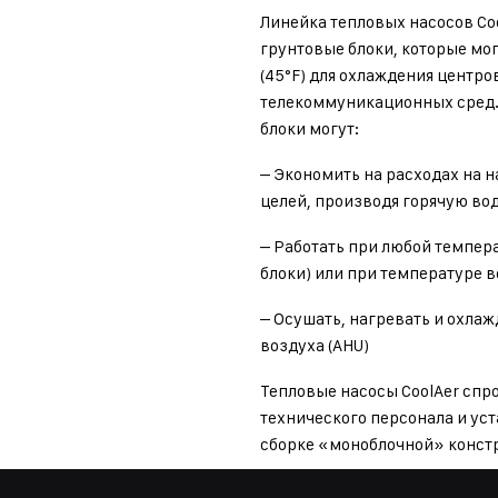
Линейка тепловых насосов Co
грунтовые блоки, которые мог
(45°F) для охлаждения центро
телекоммуникационных сред.
блоки могут:
– Экономить на расходах на н
целей, производя горячую вод
– Работать при любой темпер
блоки) или при температуре в
– Осушать, нагревать и охла
воздуха (AHU)
Тепловые насосы CoolAer спр
технического персонала и ус
сборке «моноблочной» конст