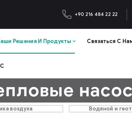
+90 216 484 22 22
аши Решения И Продукты
Связаться С На
ИС
епловые насо
ика воздуха
Водяной и гео