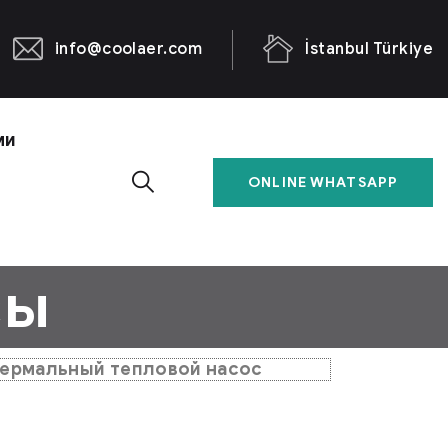
info@coolaer.com
İstanbul Türkiye
ми
ONLINE WHATSAPP
сы
термальный тепловой насос