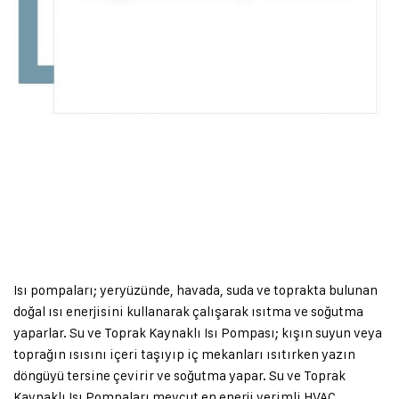
Isıtma, soğutma ve sıcak
su için tek bir sistem:
CoolAer Su ve Toprak
Kaynaklı Isı Pompası
Isı pompaları; yeryüzünde, havada, suda ve toprakta bulunan
doğal ısı enerjisini kullanarak çalışarak ısıtma ve soğutma
yaparlar. Su ve Toprak Kaynaklı Isı Pompası; kışın suyun veya
toprağın ısısını içeri taşıyıp iç mekanları ısıtırken yazın
döngüyü tersine çevirir ve soğutma yapar. Su ve Toprak
Kaynaklı Isı Pompaları mevcut en enerji verimli HVAC