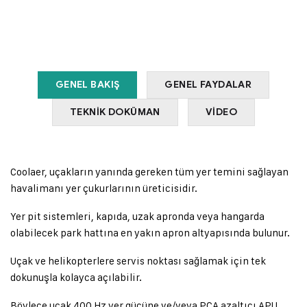
UÇAK YER PİT
SİSTEMLERİ
GENEL BAKIŞ
GENEL FAYDALAR
TEKNİK DOKÜMAN
VİDEO
Coolaer, uçakların yanında gereken tüm yer temini sağlayan
havalimanı yer çukurlarının üreticisidir.
Yer pit sistemleri, kapıda, uzak apronda veya hangarda
olabilecek park hattına en yakın apron altyapısında bulunur.
Uçak ve helikopterlere servis noktası sağlamak için tek
dokunuşla kolayca açılabilir.
Böylece uçak 400 Hz yer gücüne ve/veya PCA azaltıcı APU