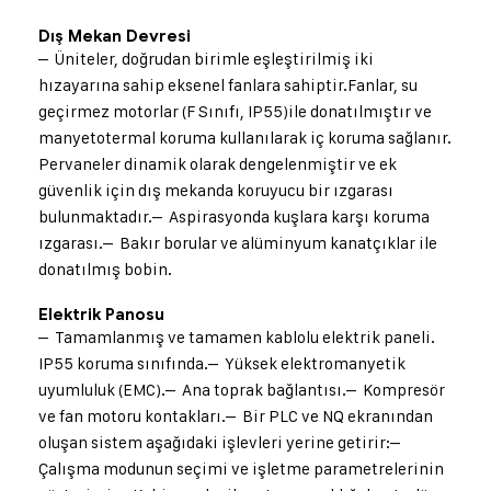
Dış Mekan Devresi
– Üniteler, doğrudan birimle eşleştirilmiş iki
hız
ayarına sahip eksenel fanlara sahiptir.
Fanlar, su
geçirmez motorlar (F Sınıfı, IP55)
ile donatılmıştır ve
manyetotermal koruma kullanılarak iç koruma sağlanır.
Pervaneler dinamik olarak dengelenmiştir ve ek
güvenlik için dış mekanda koruyucu bir ızgarası
bulunmaktadır.
– Aspirasyonda kuşlara karşı koruma
ızgarası.
– Bakır borular ve alüminyum kanatçıklar ile
donatılmış bobin.
Elektrik Panosu
– Tamamlanmış ve tamamen kablolu elektrik paneli.
IP55 koruma sınıfında.
– Yüksek elektromanyetik
uyumluluk (EMC).
– Ana toprak bağlantısı.
– Kompresör
ve fan motoru kontakları.
– Bir PLC ve NQ ekranından
oluşan sistem aşağıdaki işlevleri yerine getirir:
–
Çalışma modunun seçimi ve işletme parametrelerinin