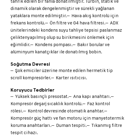
tahrik edilen bir fanla donatılmıştır. Türbin, statik ve
dinamik olarak dengelenmiştir ve sürekli yağlanan
yataklara monte edilmiştir.
– Hava akış kontrolü için
frekans kontrolü.
– Ön filtre ve G4 hava filtresi.
– ADX
ünitelerindeki kondens suyu tahliye tepsisi paslanmaz
çelikten
yapılmış olup su birikmesini önlemek için
eğimlidir.
– Kondens pompası.
– Bakır borular ve
alüminyum kanatçıklar ile donatılmış bobin.
Soğutma Devresi
– Şok emiciler üzerine monte edilen hermetik tip
scroll kompresörler.
– Karter ısıtıcısı.
Koruyucu Tedbirler
– Yüksek basınçlı presostat.
– Ana kapı anahtarı.
–
Kompresör deşarj sıcaklık kontrolü.
– Faz kontrol
rölesi.
– Kontrol devresinde otomatik anahtar.
–
Kompresör güç hattı ve fan motoru için manyetotermik
koruma anahtarları.
– Duman tespiti.
– Tıkanmış filtre
tespit cihazı.