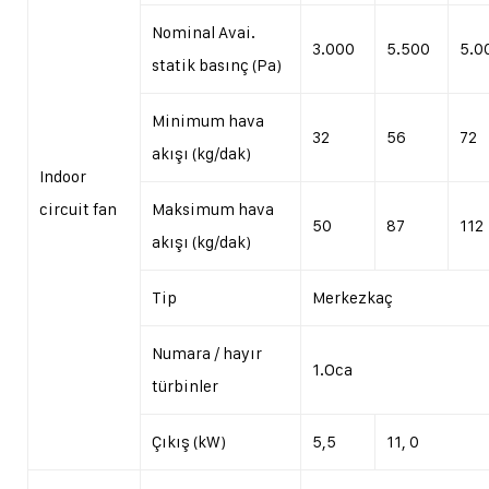
Nominal Avai.
3.000
5.500
5.0
statik basınç (Pa)
Minimum hava
32
56
72
akışı (kg/dak)
Indoor
circuit fan
Maksimum hava
50
87
112
akışı (kg/dak)
Tip
Merkezkaç
Numara / hayır
1.Oca
türbinler
Çıkış (kW)
5,5
11, 0