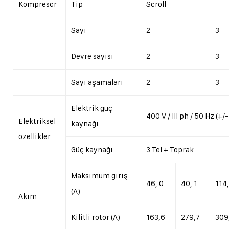
Kompresör
Tip
Scroll
Sayı
2
3
Devre sayısı
2
3
Sayı aşamaları
2
3
Elektrik güç
400 V / III ph / 50 Hz (+/
Elektriksel
kaynağı
özellikler
Güç kaynağı
3 Tel + Toprak
Maksimum giriş
46, 0
40, 1
114
(A)
Akım
Kilitli rotor (A)
163,6
279,7
309