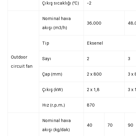
Çıkış sıcaklığı (ºC)
-2
Nominal hava
36.000
48.
akışı (m3/h)
Tip
Eksenel
Outdoor
Sayı
2
3
circuit fan
Çap (mm)
2 x 800
3 x
Çıkış (kW)
2 x 1,8
3 x 
Hız (r.p.m.)
870
Nominal hava
40
70
90
akışı (kg/dak)