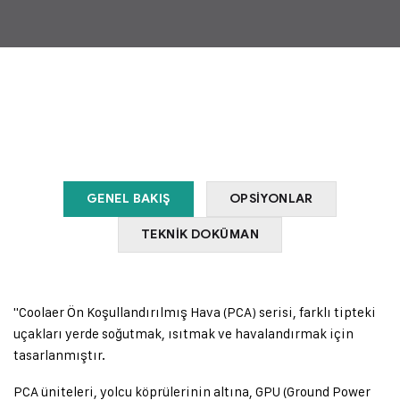
PCA SERİSİ
Ön
Koşullandırılmış Hava
Klimaları
GENEL BAKIŞ
OPSİYONLAR
TEKNİK DOKÜMAN
"Coolaer Ön Koşullandırılmış Hava (PCA) serisi, farklı tipteki
uçakları yerde soğutmak, ısıtmak ve havalandırmak için
tasarlanmıştır.
PCA üniteleri, yolcu köprülerinin altına, GPU (Ground Power