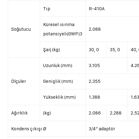
Tip
R-410A
Küresel ısınma
Soğutucu
2.088
potansiyeli(GWP)3
Şarj (kg)
30, 0
35, 0
40,
Uzunluk (mm)
3.105
4.2
Ölçüler
Genişlik (mm)
2.355
Yükseklik (mm)
1.388
1.6
Ağırklık
(kg)
2.086
2.288
2.5
Kondens çıkışı Ø
3/4” adaptör