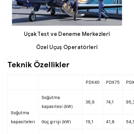
Uçak Test ve Deneme Merkezleri
Özel Uçuş Operatörleri
Teknik Özellikler
PDX40
PDX75
PDX
Soğutma
36,9
74,1
95,
kapasitesi (kW)
Soğutma
kapasiteleri
Güç girişi (kW)
19,1
41,8
54,